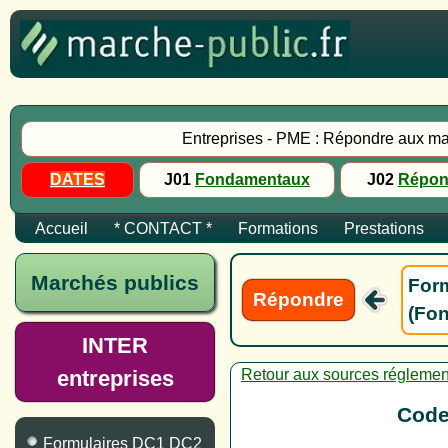
Entreprises - PME : Répondre aux ma
DATES
J01
Fondamentaux
J02
Répon
Accueil
* CONTACT *
Formations
Prestations
Marchés publics
Form
Répondre
(Fon
INTER
entreprises
Retour aux sources réglemen
Code
Formulaires DC1 DC2