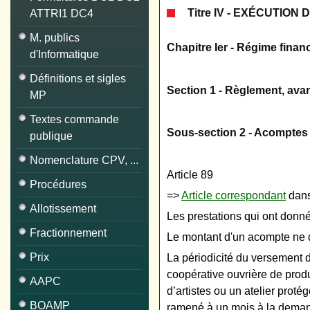
Titre IV - EXÉCUTIO
ATTRI1 DC4
M. publics
Chapitre Ier - Régime financ
d'Informatique
Définitions et sigles
Section 1 - Règlement, av
MP
Textes commande
Sous-section 2 - Acomptes
publique
Nomenclature CPV, ...
Article 89
Procédures
=>
Article correspondant
dans
Allotissement
Les prestations qui ont donn
Fractionnement
Le montant d'un acompte ne do
Prix
La périodicité du versement d
coopérative ouvrière de produ
AAPC
d’artistes ou un atelier prot
BOAMP
ramené à un mois à la demand