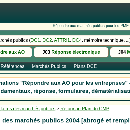
Répondre aux marchés publics pour les PME : Fo
rchés publics (
DC1
,
DC2
,
ATTRI1
,
DC4
, mémoire technique, ...
dre aux AO
J03
Réponse électronique
J04
M
Références
Marchés Publics
Plans DCE
ations "Répondre aux AO pour les entreprises" 
damentaux, réponse, formulaires, dématérialisat
taires des marchés publics
>
Retour au Plan du CMP
 des marchés publics 2004 [abrogé et rempl