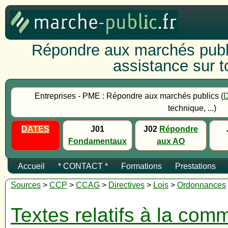
Répondre aux marchés publi
assistance sur to
Entreprises - PME : Répondre aux marchés publics (
technique, ...)
DATES
J01
J02
Répondre
Fondamentaux
aux AO
Accueil
* CONTACT *
Formations
Prestations
Sources
>
CCP
>
CCAG
>
Directives
>
Lois
>
Ordonnances
Textes relatifs à la co