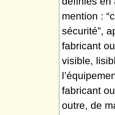
définies en 
mention : “
sécurité”, 
fabricant ou
visible, lisi
l’équipemen
fabricant o
outre, de ma