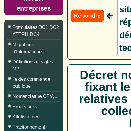
si
entreprises
Répondre
ré
Formulaires DC1 DC2
dé
ATTRI1 DC4
M. publics
te
d'Informatique
Définitions et sigles
MP
Décret n
Textes commande
fixant l
publique
relative
Nomenclature CPV, ...
colle
Procédures
Allotissement
Fractionnement