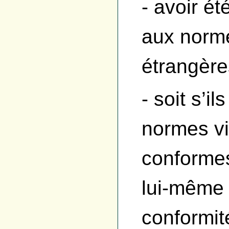
- avoir é
aux norme
étrangère
- soit s’i
normes vi
conformes
lui-même 
conformit