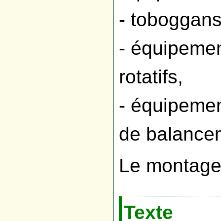
- toboggans
- équipeme
rotatifs,
- équipeme
de balance
Le montage
Texte