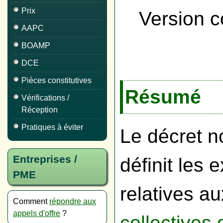
Prix
Version c
AAPC
BOAMP
DCE
Pièces constitutives
Résumé
Vérifications /
Réception
Pratiques à éviter
Le décret n
Entreprises /
définit les 
PME
relatives a
Comment
répondre aux
appels d'offre
?
collectives 