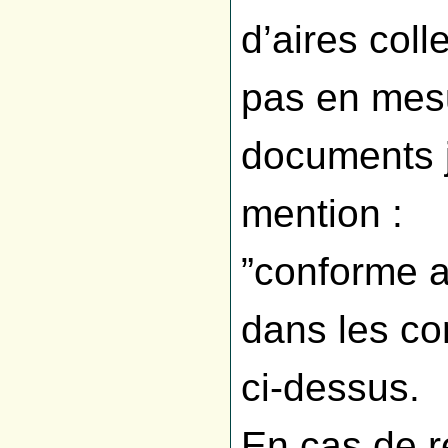
d’aires coll
pas en mesu
documents ju
mention :
”conforme a
dans les con
ci-dessus.
En cas de r