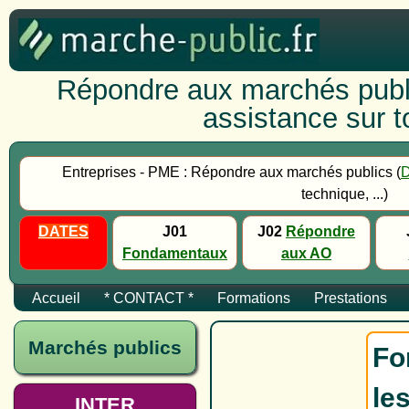
Répondre aux marchés publi
assistance sur to
Entreprises - PME : Répondre aux marchés publics (
technique, ...)
DATES
J01
J02
Répondre
Fondamentaux
aux AO
Accueil
* CONTACT *
Formations
Prestations
Marchés publics
Fo
le
INTER