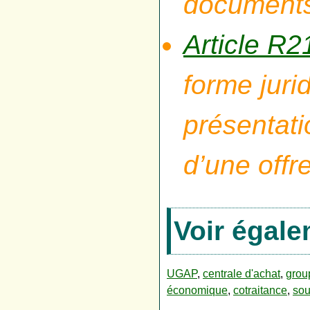
documents 
Article R
forme juri
présentati
d’une offre
Voir égal
UGAP
,
centrale d'achat
,
grou
économique
,
cotraitance
,
sou