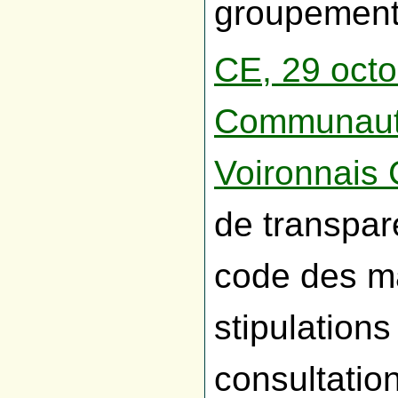
groupement 
CE, 29 octo
Communauté
Voironnais
de transpare
code des ma
stipulation
consultatio