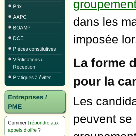
groupement
Prix
AAPC
dans les ma
BOAMP
imposée lors
DCE
Pièces constitutives
La forme d
Vérifications /
Réception
pour la ca
Pratiques à éviter
Entreprises /
Les candida
PME
peuvent se 
Comment
répondre aux
appels d'offre
?