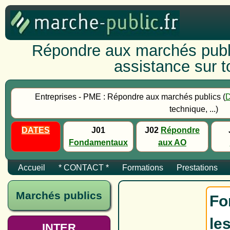
Répondre aux marchés publi
assistance sur to
Entreprises - PME : Répondre aux marchés publics (
technique, ...)
DATES
J01
J02
Répondre
Fondamentaux
aux AO
Accueil
* CONTACT *
Formations
Prestations
Marchés publics
Fo
le
INTER