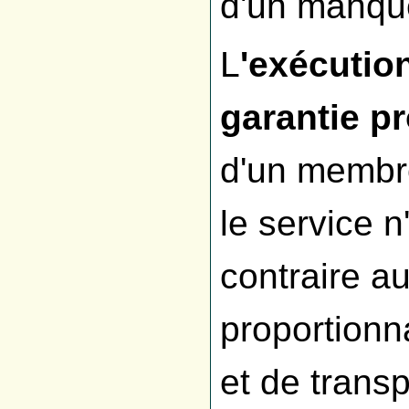
d'un manqu
L
'exécutio
garantie pr
d'un membr
le service n
contraire a
proportionna
et de trans