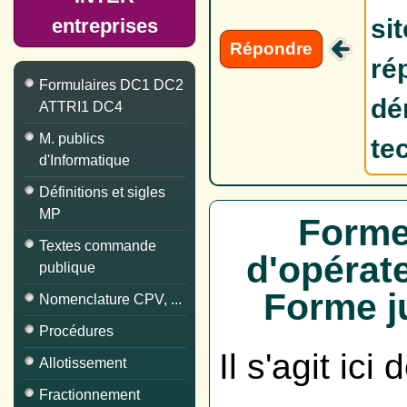
si
entreprises
Répondre
ré
Formulaires DC1 DC2
dé
ATTRI1 DC4
M. publics
te
d'Informatique
Définitions et sigles
MP
Forme
Textes commande
d'opérat
publique
Forme ju
Nomenclature CPV, ...
Procédures
Il s'agit ici
Allotissement
Fractionnement