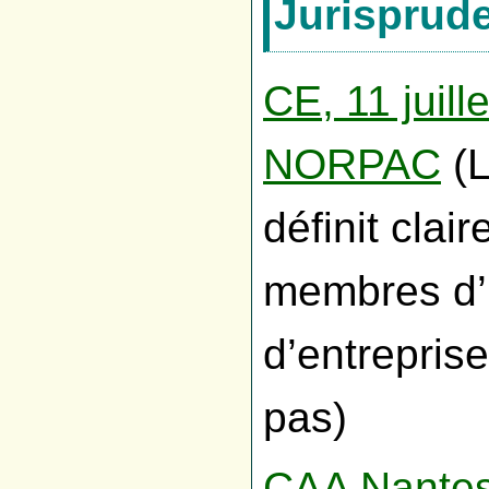
Jurisprud
CE, 11 juil
NORPAC
(L
définit clai
membres d
d’entreprise
pas)
CAA Nantes,