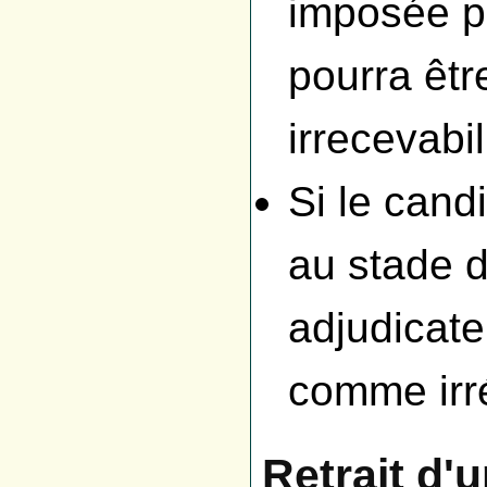
imposée pa
pourra êtr
irrecevabil
Si le cand
au stade de
adjudicate
comme irré
Retrait d'