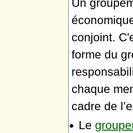
Un groupem
économiques
conjoint. C'
forme du g
responsabili
chaque mem
cadre de l’
Le
groupem