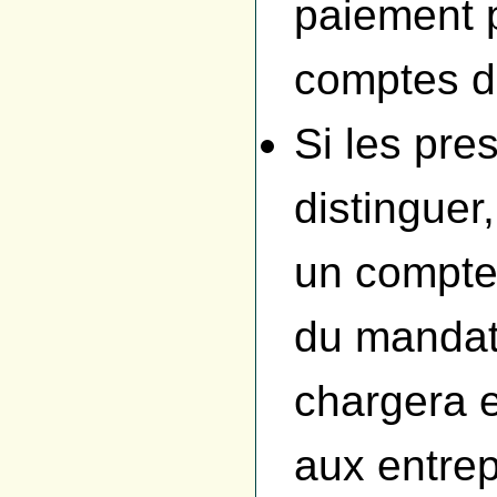
paiement p
comptes di
Si les pres
distinguer
un compte
du mandata
chargera e
aux entre