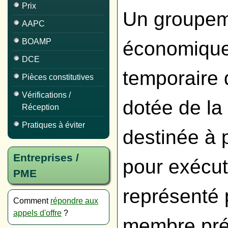
Prix
Un groupem
AAPC
BOAMP
économique
DCE
temporaire 
Pièces constitutives
Vérifications /
dotée de la
Réception
Pratiques à éviter
destinée à 
Entreprises /
pour exécut
PME
représenté
Comment
répondre aux
appels d'offre
?
membre pré