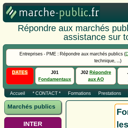
Répondre aux marchés publi
assistance sur to
Entreprises - PME : Répondre aux marchés publics (
technique, ...)
DATES
J01
J02
Répondre
Fondamentaux
aux AO
Accueil
* CONTACT *
Formations
Prestations
Marchés publics
Fo
le
INTER