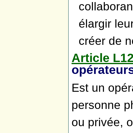
collaboran
élargir le
créer de n
Article L1
opérateur
Est un opér
personne ph
ou privée, 