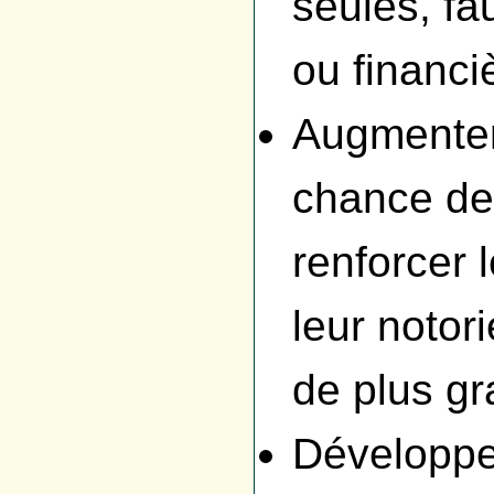
seules, fa
ou financi
Augmenter l
chance de
renforcer 
leur notor
de plus g
Développe