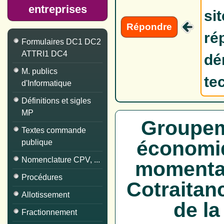
entreprises
si
Répondre
ré
Formulaires DC1 DC2
ATTRI1 DC4
dé
M. publics
te
d'Informatique
Définitions et sigles
MP
Groupem
Textes commande
économi
publique
Nomenclature CPV, ...
momentan
Procédures
Cotraitan
Allotissement
de l
Fractionnement