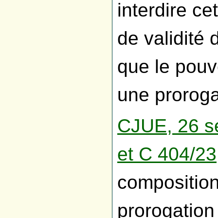
interdire ce
de validité 
que le pouv
une prorogat
CJUE, 26 se
et C 404/23
compositio
prorogation 