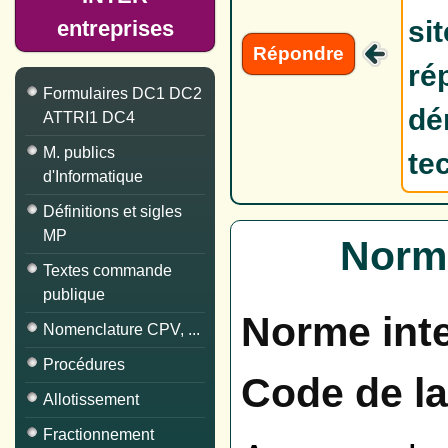
si
entreprises
Répondre
ré
Formulaires DC1 DC2
dé
ATTRI1 DC4
M. publics
te
d'Informatique
Définitions et sigles
MP
Norme
Textes commande
publique
Norme inte
Nomenclature CPV, ...
Procédures
Code de l
Allotissement
Fractionnement