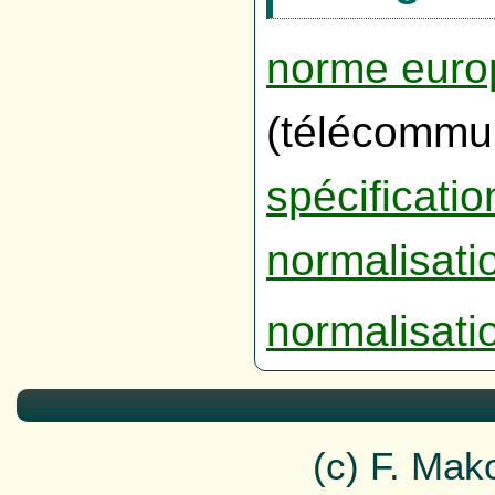
norme eur
(télécommun
spécificati
normalisati
normalisati
(c) F. Ma