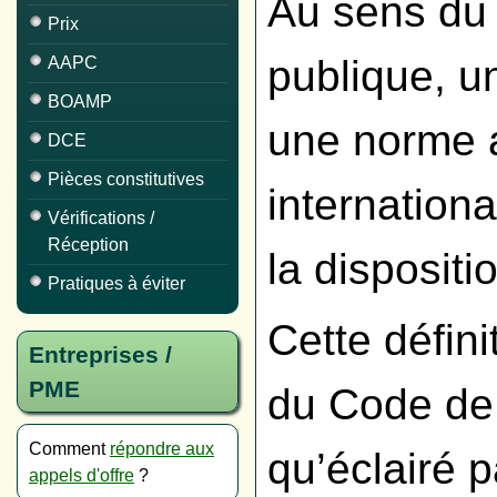
Au sens du
Prix
publique, u
AAPC
BOAMP
une norme 
DCE
Pièces constitutives
internationa
Vérifications /
Réception
la dispositi
Pratiques à éviter
Cette définit
Entreprises /
PME
du Code de 
Comment
répondre aux
qu’éclairé pa
appels d'offre
?