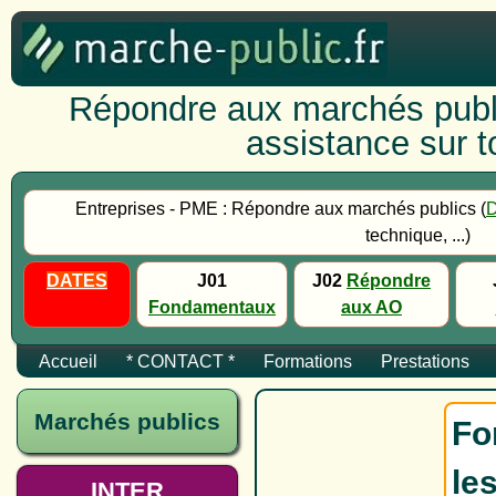
Répondre aux marchés publi
assistance sur to
Entreprises - PME : Répondre aux marchés publics (
technique, ...)
DATES
J01
J02
Répondre
Fondamentaux
aux AO
Accueil
* CONTACT *
Formations
Prestations
Marchés publics
Fo
le
INTER