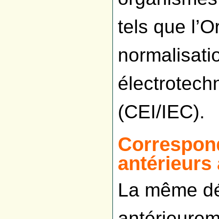
tels que l’O
normalisati
électrotech
(CEI/IEC).
Correspond
antérieurs
La même défi
antérieurem