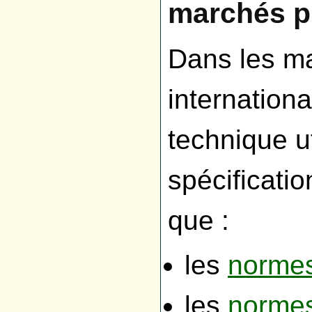
marchés p
Dans les ma
internation
technique ut
spécificati
que :
les
norme
les
normes