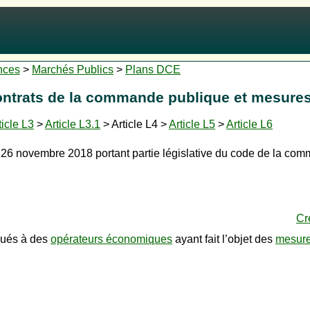
nces
>
Marchés Publics
>
Plans DCE
Contrats de la commande publique et mesures
ticle L3
>
Article L3.1
> Article L4 >
Article L5
>
Article L6
6 novembre 2018 portant partie législative du code de la co
Cr
ibués à des
opérateurs économiques
ayant fait l’objet des
mesure