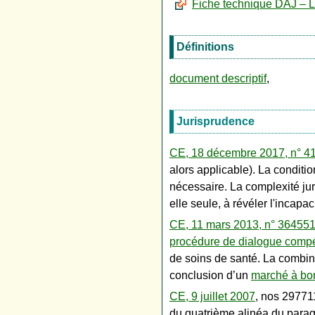
Fiche technique DAJ – L
Définitions
document descriptif
,
Jurisprudence
CE, 18 décembre 2017, n° 4
alors applicable). La condit
nécessaire. La complexité jur
elle seule, à révéler l'incapa
CE, 11 mars 2013, n° 36455
procédure de dialogue compét
de soins de santé. La combi
conclusion d’un
marché à b
CE, 9 juillet 2007
, nos 29771
du quatrième alinéa du paragr