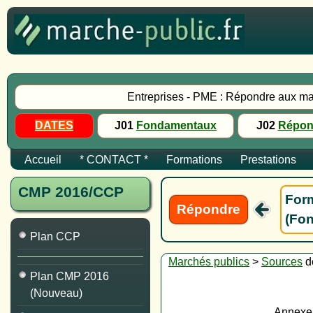
Entreprises - PME : Répondre aux ma
DATES
J01
Fondamentaux
J02
Répon
Accueil
* CONTACT *
Formations
Prestations
CMP 2016/CCP
Form
Répondre
(Fon
Plan CCP
Marchés publics
>
Sources
d
Plan CMP 2016
(Nouveau)
Annexe 