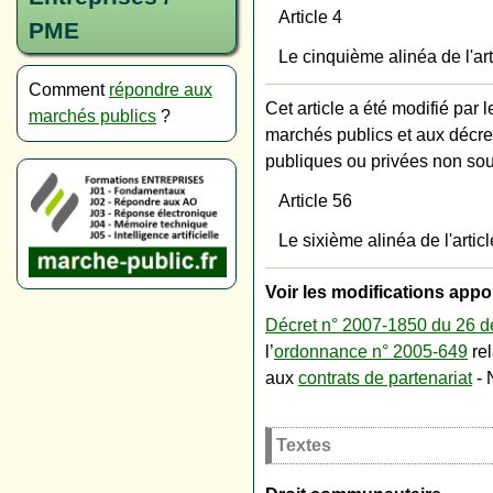
Article 4
PME
Le cinquième alinéa de l'a
Comment
répondre aux
Cet article a été modifié par 
marchés publics
?
marchés publics et aux décrets
publiques ou privées non 
Article 56
Le sixième alinéa de l'arti
Voir les modifications appor
Décret n° 2007-1850 du 26 
l’
ordonnance n° 2005-649
rel
aux
contrats de partenariat
- 
Textes