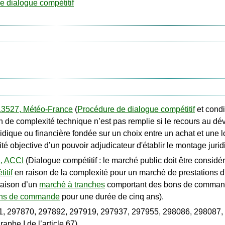
e dialogue compétitif
13527, Météo-France
(
Procédure de dialogue compétitif
et condi
ion de complexité technique n’est pas remplie si le recours au 
idique ou financière fondée sur un choix entre un achat et une lo
cité objective d’un pouvoir adjudicateur d'établir le montage jurid
1, ACCI
(Dialogue compétitif : le marché public doit être consid
itif
en raison de la complexité pour un marché de prestations d'
naison d’un
marché à tranches
comportant des bons de commande 
ons de commande
pour une durée de cinq ans).
1, 297870, 297892, 297919, 297937, 297955, 298086, 298087,
aphe I de l’article 67)