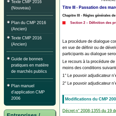
Texte CMP 2016
Titre III - Passation des ma
(Nouveau)
Chapitre III - Règles générales d
Plan du CMP 2016
Section 2 – Définition des p
(Ancien)
Texte CMP 2016
La procédure de dialogue com
(Ancien)
en vue de définir ou de déve
participants au dialogue sero
Guide de bonnes
Le recours à la procédure de 
pratiques en matière
moins des conditions suivante
de marchés publics
1° Le pouvoir adjudicateur n
2° Le pouvoir adjudicateur n’
Plan manuel
d'application CMP
2006
Modifications du CMP 200
Décret n° 2008-1355 du 19 
Entreprises /