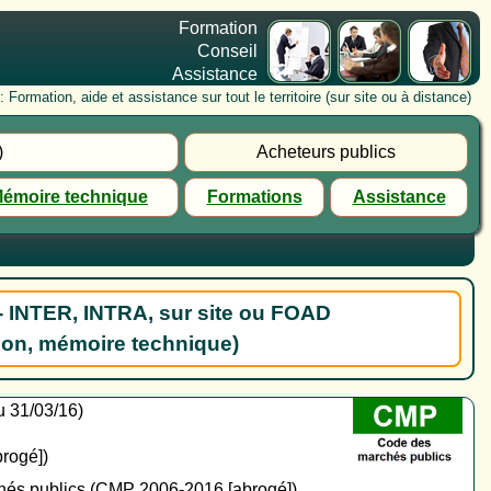
Formation
Conseil
Assistance
rmation, aide et assistance sur tout le territoire (sur site ou à distance)
)
Acheteurs publics
émoire technique
Formations
Assistance
- INTER, INTRA, sur site ou FOAD
ion, mémoire technique)
u 31/03/16)
rogé])
chés publics (CMP 2006-2016 [abrogé])