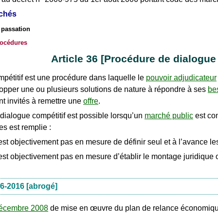
rchés
e passation
rocédures
Article 36 [Procédure de dialogue 
pétitif est une procédure dans laquelle le
pouvoir adjudicateur
lopper une ou plusieurs solutions de nature à répondre à ses
be
nt invités à remettre une
offre
.
dialogue compétitif est possible lorsqu’un
marché public
est co
s est remplie :
’est objectivement pas en mesure de définir seul et à l’avance 
est objectivement pas en mesure d’établir le montage juridique o
6-2016 [abrogé]
décembre 2008
de mise en œuvre du plan de relance économiq