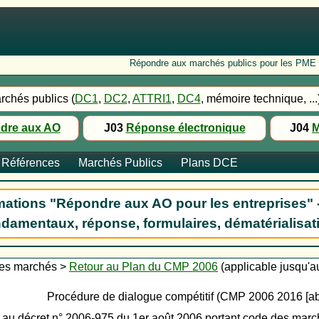
Répondre aux marchés publics pour les PME : Fo
rchés publics (
DC1
,
DC2
,
ATTRI1
,
DC4
, mémoire technique, ...
dre aux AO
J03
Réponse électronique
J04
M
Références
Marchés Publics
Plans DCE
ations "Répondre aux AO pour les entreprises" 
damentaux, réponse, formulaires, dématérialisat
es marchés >
Retour au Plan du CMP 2006
(applicable jusqu'a
Procédure de dialogue compétitif (CMP 2006 2016 [ab
au décret n° 2006-975 du 1er août 2006 portant code des mar