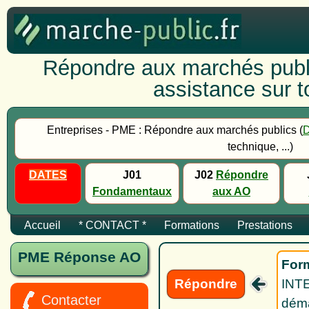
Répondre aux marchés publi
assistance sur to
Entreprises - PME : Répondre aux marchés publics (
technique, ...)
DATES
J01
J02
Répondre
Fondamentaux
aux AO
Accueil
* CONTACT *
Formations
Prestations
PME Réponse AO
Form
Répondre
INTE
Contacter
déma