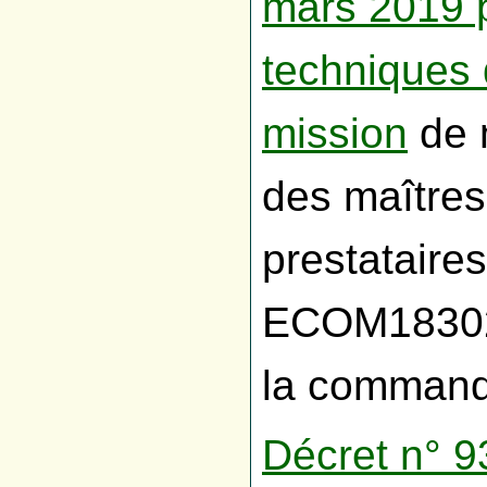
mars 2019 p
techniques 
mission
de m
des maîtres
prestataires
ECOM18302
la command
Décret n° 