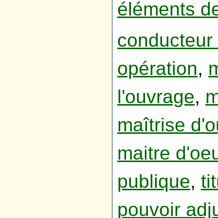
éléments d
conducteur 
opération
,
m
l'ouvrage
,
m
maîtrise d'
maitre d'oe
publique
,
ti
pouvoir adj