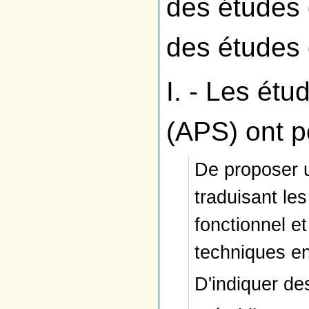
des études 
des études d
I. - Les ét
(APS) ont po
De proposer u
traduisant l
fonctionnel e
techniques e
D'indiquer des