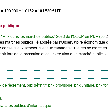
) = 100 000 x 1,0152 =
101 520 € HT
e publique
e "Prix dans les marchés publics" 2023 de l'OECP en PDF (Le
2
s les marchés publics", élaborée par l’Observatoire économiqu
e conseils aux acheteurs et aux candidats/titulaires de marché
ir lors de la passation et de l’exécution d’un marché public. Un
ix de règlement
,
prix définitif
,
prix provisoire
,
prix unitaire
,
prix for
s
,
archés publics d'informatique