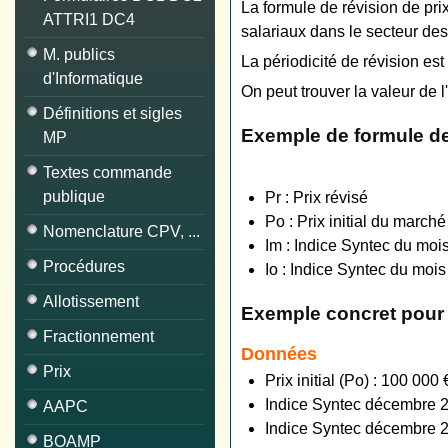
La formule de révision de pri
ATTRI1 DC4
salariaux dans le secteur des
M. publics
La périodicité de révision es
d'Informatique
On peut trouver la valeur de l
Définitions et sigles
Exemple de formule de 
MP
Textes commande
publique
Pr : Prix révisé
Po : Prix initial du march
Nomenclature CPV, ...
Im : Indice Syntec du mois
Procédures
Io :
Indice Syntec
du mois 
Allotissement
Exemple concret pour 
Fractionnement
Données
Prix
Prix initial (Po​) : 100 000
Indice Syntec décembre 20
AAPC
Indice Syntec décembre 202
BOAMP