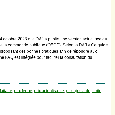
4 octobre 2023 a la DAJ a publié une version actualisée du
e de la commande publique (OECP). Selon la DAJ « Ce guide
s proposant des bonnes pratiques afin de répondre aux
e FAQ est intégrée pour faciliter la consultation du
faitaire
,
prix ferme
,
prix actualisable
,
prix ajustable
,
unité