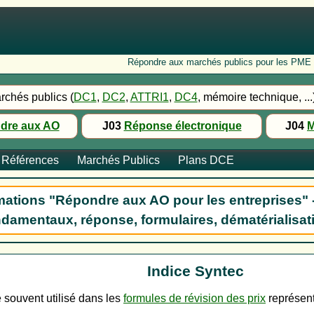
Répondre aux marchés publics pour les PME : Fo
rchés publics (
DC1
,
DC2
,
ATTRI1
,
DC4
, mémoire technique, ...
dre aux AO
J03
Réponse électronique
J04
M
Références
Marchés Publics
Plans DCE
ations "Répondre aux AO pour les entreprises" 
damentaux, réponse, formulaires, dématérialisat
Indice Syntec
 souvent utilisé dans les
formules de révision des prix
représenta