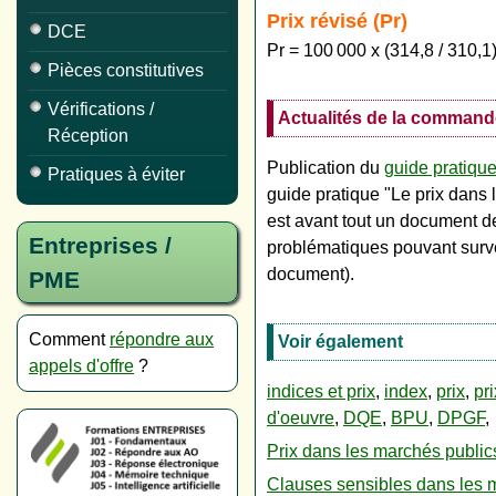
Prix révisé (Pr​)
DCE
Pr = 100 000 x (314,8 / 310,1
Pièces constitutives
Vérifications /
Actualités de la command
Réception
Publication du
guide pratiqu
Pratiques à éviter
guide pratique "Le prix dan
est avant tout un document d
Entreprises /
problématiques pouvant surven
document).
PME
Comment
répondre aux
Voir également
appels d'offre
?
indices et prix
,
index
,
prix
,
pr
d'oeuvre
,
DQE
,
BPU
,
DPGF
,
Prix dans les marchés public
Clauses sensibles dans les m