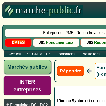
Entreprises - PME : Répondre aux ma
DATES
J01
Fondamentaux
J02
Répon
Accueil
* CONTACT *
Formations
Prestations
Marchés publics
Form
Répondre
(Fon
INTER
entreprises
L'
indice Syntec
est un indice
Formulaires DC1 DC2