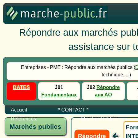
Répondre aux marchés publi
assistance sur to
Entreprises - PME : Répondre aux marchés publics (
technique, ...)
DATES
J01
J02
Répondre
Fondamentaux
aux AO
Accueil
* CONTACT *
Références
Marchés Publics
Marchés publics
Form
Répondre
INTE