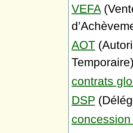
VEFA
(Vente
d’Achèveme
AOT
(Autori
Temporaire)
contrats gl
DSP
(Déléga
concession 