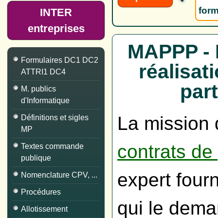
form
INTER
entreprises
MAPPP - M
Formulaires DC1 DC2
réalisat
ATTRI1 DC4
part
M. publics
d'Informatique
La mission d
Définitions et sigles
MP
contrats de 
Textes commande
publique
expert four
Nomenclature CPV, ...
Procédures
qui le dema
Allotissement