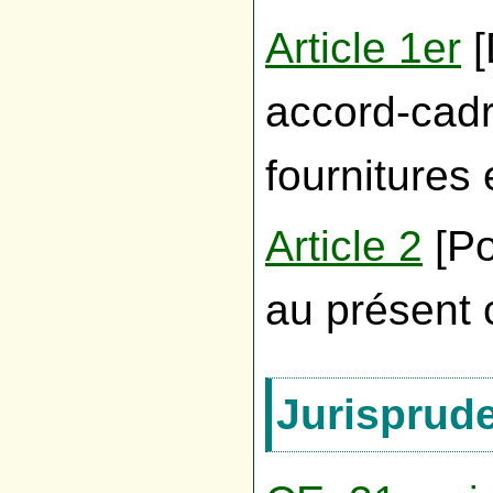
Article 1er
[
accord-cadr
fournitures 
Article 2
[Po
au présent 
Jurisprud