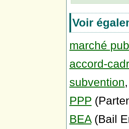
Voir égal
marché pub
accord-cad
subvention
,
PPP
(Parten
BEA
(Bail E