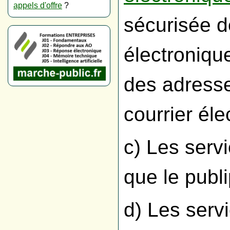
appels d'offre
?
sécurisée 
électroniqu
des adresse
courrier él
c) Les serv
que le publ
d) Les serv