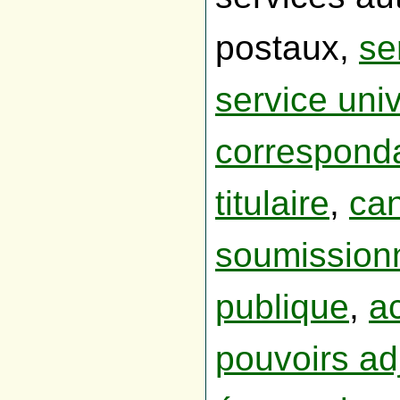
postaux,
se
service univ
correspond
titulaire
,
can
soumission
publique
,
a
pouvoirs ad