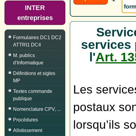
form
INTER
entreprises
Servic
Formulaires DC1 DC2
services
ATTRI1 DC4
l'
Art. 1
M. publics
d'Informatique
Définitions et sigles
MP
Les service
Textes commande
publique
postaux son
Nomenclature CPV, ...
Procédures
lorsqu’ils s
Allotissement