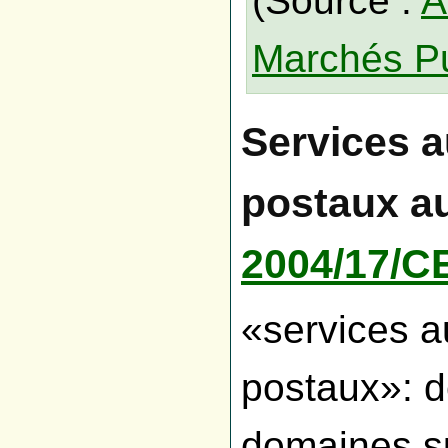
(Source :
A
Marchés Pu
Services a
postaux a
2004/17/C
«services a
postaux»: d
domaines su