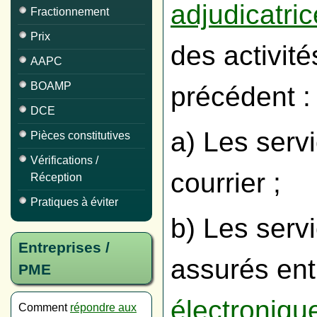
adjudicatric
Fractionnement
Prix
des activit
AAPC
BOAMP
précédent :
DCE
a) Les serv
Pièces constitutives
Vérifications /
courrier ;
Réception
Pratiques à éviter
b) Les serv
Entreprises /
assurés en
PME
électroniqu
Comment
répondre aux