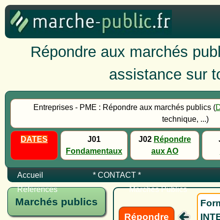
Répondre aux marchés publi
assistance sur to
Entreprises - PME : Répondre aux marchés publics (
technique, ...)
DATES
J01
J02
Répondre
Fondamentaux
aux AO
Accueil
* CONTACT *
Références
Marchés Publics
Marchés publics
Form
Répondre
INTE