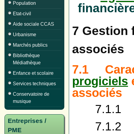
Population
financièr
Etat-civil
Aide sociale CCAS
7 Gestion 
Urbanisme
associés
Marchés publics
Bibliothèque
Médiathèque
7.1 Caract
Enfance et scolaire
progiciels
Services techniques
associés
Conservatoire de
musique
7.1.1 Gé
Entreprises /
7.1.2 En
PME