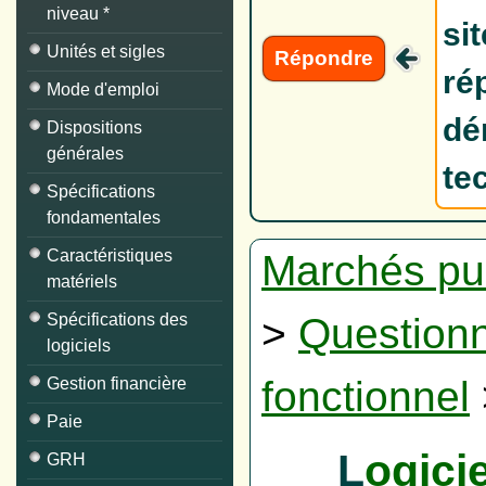
niveau *
si
Unités et sigles
Répondre
ré
Mode d'emploi
dé
Dispositions
générales
te
Spécifications
fondamentales
Caractéristiques
Marchés pu
matériels
Spécifications des
>
Questionn
logiciels
fonctionnel
Gestion financière
Paie
L
ogicie
GRH