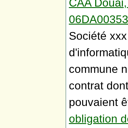
CAA Douai,
06DA0035
Société xxx
d'informati
commune n’h
contrat dont
pouvaient êt
obligation 