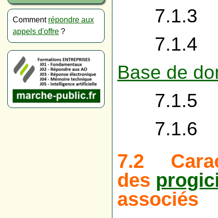
7.1.3 Poli
Comment
répondre aux
appels d'offre
?
7.1.
Base de do
7.1.5 D
7.1.6 Cl
7.2 Caract
des
progic
associés