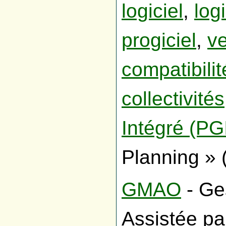
logiciel
,
log
progiciel
,
ve
compatibilit
collectivités
Intégré (PG
Planning »
GMAO
- Ge
Assistée pa