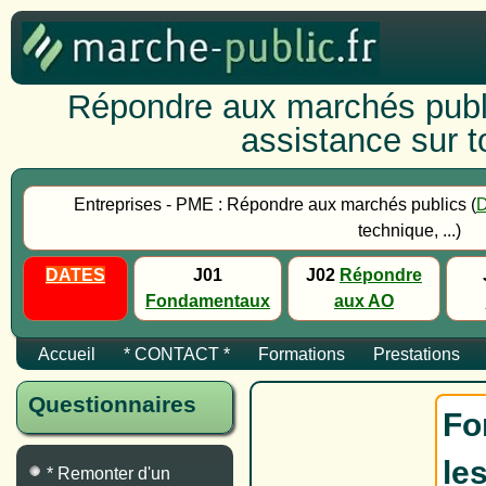
Répondre aux marchés publi
assistance sur to
Entreprises - PME : Répondre aux marchés publics (
technique, ...)
DATES
J01
J02
Répondre
Fondamentaux
aux AO
Accueil
* CONTACT *
Formations
Prestations
Questionnaires
Fo
le
* Remonter d'un