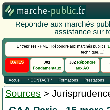
Répondre aux marchés publi
assistance sur to
Entreprises - PME : Répondre aux marchés publics (
technique, ...)
DATES
J01
J02
Répondre
Fondamentaux
aux AO
Accueil
* CONTACT *
Formations
Prestations
Sources
> Jurisprudenc