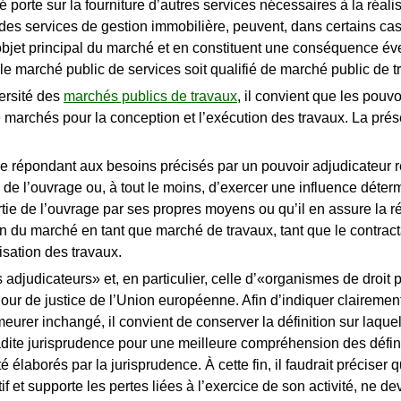
 porte sur la fourniture d’autres services nécessaires à la réali
s services de gestion immobilière, peuvent, dans certains cas,
objet principal du marché et en constituent une conséquence éven
 le marché public de services soit qualifié de marché public de t
ersité des
marchés publics de travaux
, il convient que les pouv
 marchés pour la conception et l’exécution des travaux. La prés
ge répondant aux besoins précisés par un pouvoir adjudicateur re
s de l’ouvrage ou, à tout le moins, d’exercer une influence déterm
artie de l’ouvrage par ses propres moyens ou qu’il en assure la r
on du marché en tant que marché de travaux, tant que le contracta
lisation des travaux.
adjudicateurs» et, en particulier, celle d’«organismes de droit p
our de justice de l’Union européenne. Afin d’indiquer clairemen
meurer inchangé, il convient de conserver la définition sur laque
 ladite jurisprudence pour une meilleure compréhension des défi
té élaborés par la jurisprudence. À cette fin, il faudrait préci
if et supporte les pertes liées à l’exercice de son activité, ne 