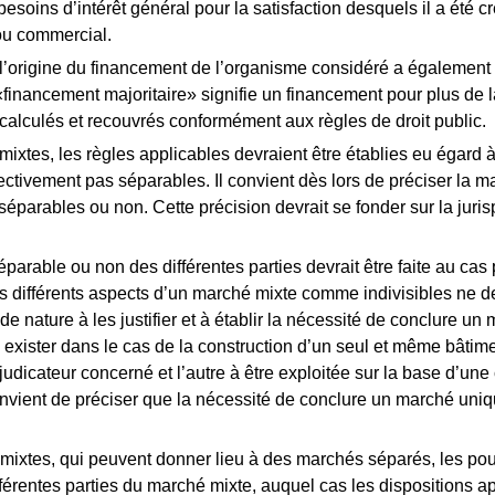
esoins d’intérêt général pour la satisfaction desquels il a été c
 ou commercial.
 l’origine du financement de l’organisme considéré a également 
financement majoritaire» signifie un financement pour plus de 
calculés et recouvrés conformément aux règles de droit public.
ixtes, les règles applicables devraient être établies eu égard à 
ctivement pas séparables. Il convient dès lors de préciser la m
t séparables ou non. Cette précision devrait se fonder sur la jur
éparable ou non des différentes parties devrait être faite au ca
s différents aspects d’un marché mixte comme indivisibles ne de
de nature à les justifier et à établir la nécessité de conclure u
exister dans le cas de la construction d’un seul et même bâtiment
judicateur concerné et l’autre à être exploitée sur la base d’u
onvient de préciser que la nécessité de conclure un marché uniq
ixtes, qui peuvent donner lieu à des marchés séparés, les pouvo
fférentes parties du marché mixte, auquel cas les dispositions ap