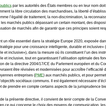
publics
par les autorités des États membres ou en leur nom doit 
ent la libre circulation des marchandises, la liberté d’établisse
mme l’égalité de traitement, la non-discrimination, la reconnaiss
e les marchés publics dépassant un certain montant, des disposi
sation de marchés afin de garantir que ces principes soient res
.
t un rôle essentiel dans la stratégie Europe 2020, exposée d
stratégie pour une croissance intelligente, durable et inclusiv
le et inclusive»), dans la mesure où ils constituent l’un des ins
le et inclusive, tout en garantissant l’utilisation optimale des f
ion de la directive 2004/17/CE du Parlement européen et du Con
vraient être révisées et modernisées pour accroître l’efficacité 
moyennes entreprises (
PME
) aux marchés publics, et pour permet
objectifs sociétaux communs. Il est également nécessaire d’écl
e et de prendre en compte certains aspects de la jurisprudence b
de la présente directive, il convient de tenir compte de la Conv
en ce qui concerne le choix des moyens de communication, le