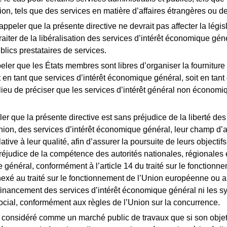
ion, tels que des services en matière d’affaires étrangères ou de
rappeler que la présente directive ne devrait pas affecter la lég
raiter de la libéralisation des services d’intérêt économique gé
blics prestataires de services.
eler que les États membres sont libres d’organiser la fourniture 
t en tant que services d’intérêt économique général, soit en ta
lieu de préciser que les services d’intérêt général non économi
eler que la présente directive est sans préjudice de la liberté des
ion, des services d’intérêt économique général, leur champ d’appl
tive à leur qualité, afin d’assurer la poursuite de leurs objectif
judice de la compétence des autorités nationales, régionales et 
 général, conformément à l’article 14 du traité sur le fonction
nexé au traité sur le fonctionnement de l’Union européenne ou au
 financement des services d’intérêt économique général ni les 
ocial, conformément aux règles de l’Union sur la concurrence.
 considéré comme un marché public de travaux que si son objet v