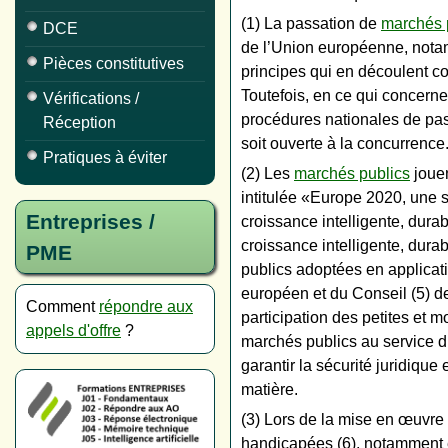
(1) La passation de
marchés 
DCE
de l’Union européenne, notamm
Pièces constitutives
principes qui en découlent co
Toutefois, en ce qui concern
Vérifications /
procédures nationales de pas
Réception
soit ouverte à la concurrence
Pratiques à éviter
(2) Les
marchés publics
jouen
intitulée «Europe 2020, une 
Entreprises /
croissance intelligente, durab
croissance intelligente, durab
PME
publics adoptées en applicat
européen et du Conseil (5) de
Comment
répondre aux
participation des petites et 
appels d'offre
?
marchés publics au service d’
garantir la sécurité juridiqu
matière.
(3) Lors de la mise en œuvre 
handicapées (6), notamment 