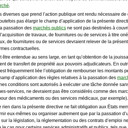
arché
.
s diverses que prend l’action publique ont rendu nécessaire de 
 toutefois pas élargir le champ d’application de la présente direc
 la passation des
marchés publics
ne sont pas destinées à couvri
l’acquisition de travaux, de fournitures ou de services à titre o
ux, de fournitures ou de services devraient relever de la présent
ormes contractuelles.
it être entendue au sens large, en tant qu’obtention de la jouiss
t de transfert de propriété aux pouvoirs adjudicateurs. En outr
est fréquemment liée l’obligation de rembourser les montants per
hamp d’application des règles relatives à la passation des
marc
ines conditions sont autorisés à exécuter une tâche donnée san
ques-services, ne devraient pas être considérés comme des ma
s pour des médicaments ou des services médicaux, par exemple).
e rien dans la présente directive ne fait obligation aux États mem
urnir eux-mêmes ou organiser autrement que par la passation d’u
 sur la législation, la réglementation ou des contrats d’emploi 
le cas pour certains services administratifs et publics, tels que l