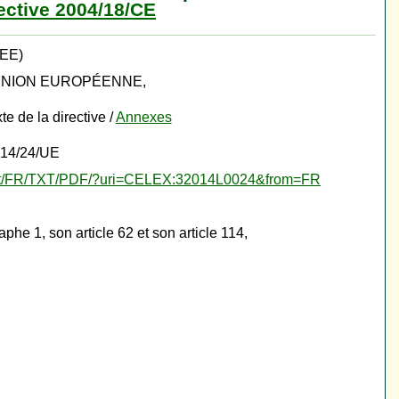
ective 2004/18/CE
EEE)
UNION EUROPÉENNE,
te de la directive /
Annexes
014/24/UE
ontent/FR/TXT/PDF/?uri=CELEX:32014L0024&from=FR
phe 1, son article 62 et son article 114,