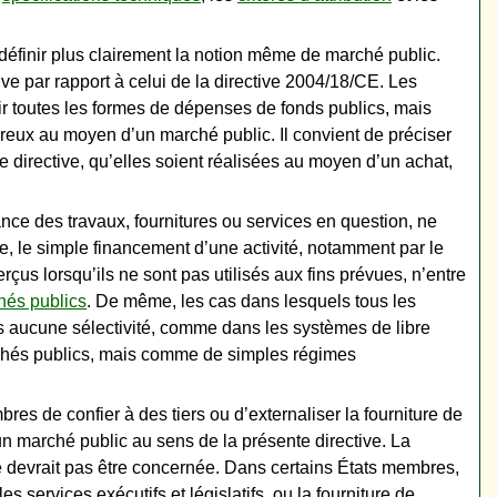
définir plus clairement la notion même de marché public.
tive par rapport à celui de la directive 2004/18/CE. Les
r toutes les formes de dépenses de fonds publics, mais
néreux au moyen d’un marché public. Il convient de préciser
e directive, qu’elles soient réalisées au moyen d’un achat,
ance des travaux, fournitures ou services en question, ne
e, le simple financement d’une activité, notamment par le
çus lorsqu’ils ne sont pas utilisés aux fins prévues, n’entre
hés publics
. De même, les cas dans lesquels tous les
s aucune sélectivité, comme dans les systèmes de libre
rchés publics, mais comme de simples régimes
bres de confier à des tiers ou d’externaliser la fourniture de
n marché public au sens de la présente directive. La
ne devrait pas être concernée. Dans certains États membres,
es services exécutifs et législatifs, ou la fourniture de