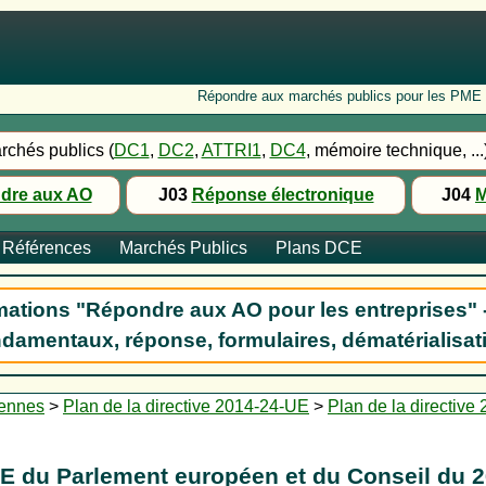
Répondre aux marchés publics pour les PME : Fo
rchés publics (
DC1
,
DC2
,
ATTRI1
,
DC4
, mémoire technique, ...
dre aux AO
J03
Réponse électronique
J04
M
Références
Marchés Publics
Plans DCE
ations "Répondre aux AO pour les entreprises" 
damentaux, réponse, formulaires, dématérialisat
éennes
>
Plan de la directive 2014-24-UE
>
Plan de la directiv
UE du Parlement européen et du Conseil du 26