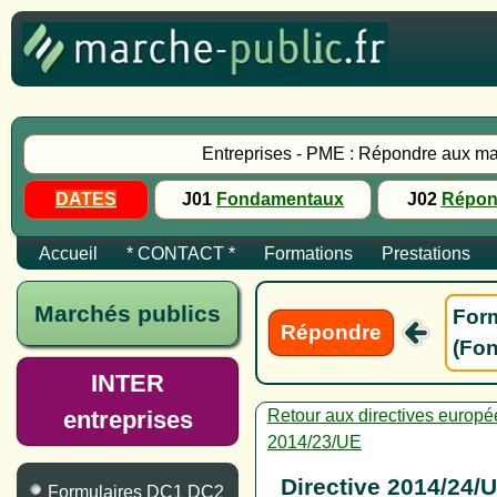
Entreprises - PME : Répondre aux ma
DATES
J01
Fondamentaux
J02
Répon
Accueil
* CONTACT *
Formations
Prestations
Marchés publics
Form
Répondre
(Fon
INTER
entreprises
Retour aux directives europ
2014/23/UE
Directive 2014/24/
Formulaires DC1 DC2