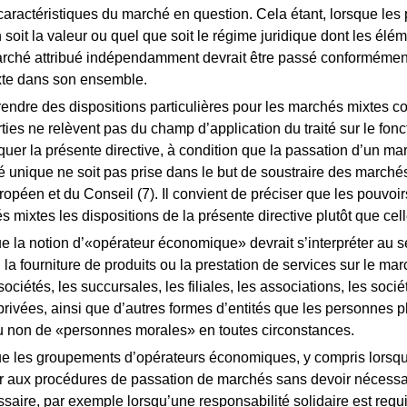
aractéristiques du marché en question. Cela étant, lorsque les 
soit la valeur ou quel que soit le régime juridique dont les élém
arché attribué indépendamment devrait être passé conformément a
xte dans son ensemble.
 prendre des dispositions particulières pour les marchés mixtes c
rties ne relèvent pas du champ d’application du traité sur le fo
quer la présente directive, à condition que la passation d’un mar
unique ne soit pas prise dans le but de soustraire des marchés à
péen et du Conseil (7). Il convient de préciser que les pouvoir
s mixtes les dispositions de la présente directive plutôt que cel
que la notion d’«opérateur économique» devrait s’interpréter au s
x, la fourniture de produits ou la prestation de services sur le ma
 sociétés, les succursales, les filiales, les associations, les soc
privées, ainsi que d’autres formes d’entités que les personnes p
u non de «personnes morales» en toutes circonstances.
que les groupements d’opérateurs économiques, y compris lorsqu’
er aux procédures de passation de marchés sans devoir nécessa
saire, par exemple lorsqu’une responsabilité solidaire est re