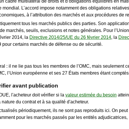
un cadre multilatéral de droits et d’obligations équilibrés en mat
mondial. L’accord impose notamment des obligations relatives à 
conomiques, à l’attribution des marchés et aux procédures de r
quement tous les marchés publics des parties. Son applicatio
s de marchés, seuils, exclusions et notes générales. Pour l’Uni
évrier 2014, la
Directive 2014/25/UE du 26 février 2014
, la
Dire
9 pour certains marchés de défense ou de sécurité.
ral : il ne lie pas tous les membres de l’OMC, mais seulement c
C, l’Union européenne et ses 27 États membres étant comptés
ifier avant publication
E, l'acheteur doit vérifier si la
valeur estimée du besoin
attei
 nature du contrat et à sa qualité d'acheteur.
tualisés périodiquement, ils ne sont pas reproduits ici. On peut
tamment pour les marchés passés par les entités adjudicatrices,