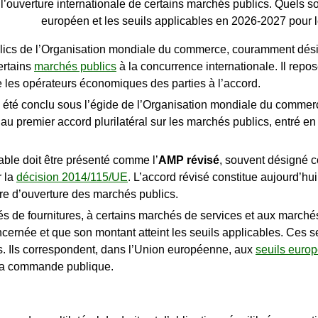
ouverture internationale de certains marchés publics. Quels son
européen et les seuils applicables en 2026-2027 pour l
blics de l’Organisation mondiale du commerce, couramment dési
certains
marchés publics
à la concurrence internationale. Il repos
e les opérateurs économiques des parties à l’accord.
 été conclu sous l’égide de l’Organisation mondiale du commer
u premier accord plurilatéral sur les marchés publics, entré en 
able doit être présenté comme l’
AMP révisé
, souvent désigné
r la
décision 2014/115/UE
. L’accord révisé constitue aujourd’h
e d’ouverture des marchés publics.
 de fournitures, à certains marchés de services et aux marchés
ernée et que son montant atteint les seuils applicables. Ces s
os. Ils correspondent, dans l’Union européenne, aux
seuils euro
la commande publique.