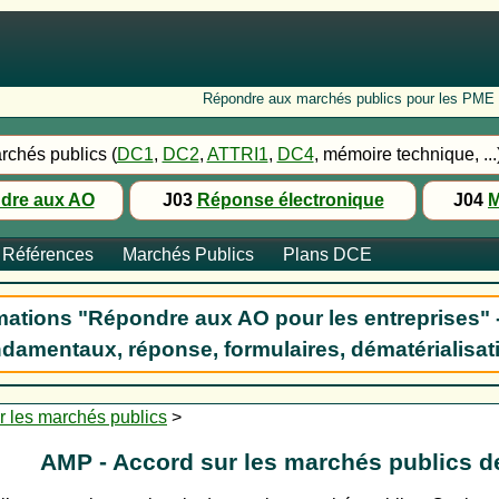
Répondre aux marchés publics pour les PME : Fo
rchés publics (
DC1
,
DC2
,
ATTRI1
,
DC4
, mémoire technique, ...
dre aux AO
J03
Réponse électronique
J04
M
Références
Marchés Publics
Plans DCE
ations "Répondre aux AO pour les entreprises" 
damentaux, réponse, formulaires, dématérialisat
ur les marchés publics
>
AMP - Accord sur les marchés publics d