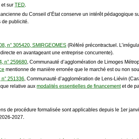
et sur
TED
.
e ancienne du Conseil d’État conserve un intérêt pédagogique 
 de publicité.
2008, n° 305420, SMIRGEOMES
(Référé précontractuel. L’irrégula
 indirecte en avantageant une entreprise concurrente).
4, n° 259680
, Communauté d’agglomération de Limoges Métropole
ce
mentionne de manière erronée que le marché est ou non sou
, n° 251336
, Communauté d’agglomération de Lens-Liévin (Caractè
ique relative aux
modalités essentielles de financement
et de pa
s de procédure formalisée sont applicables depuis le 1er janvie
 2026-2027.