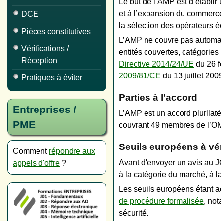
Le but de l’AMP est d’établir 
et à l’expansion du commerce 
DCE
la sélection des opérateurs é
Pièces constitutives
L’AMP ne couvre pas automati
Vérifications /
entités couvertes, catégorie
Réception
Directive 2014/24/UE
du 26 f
2009/81/CE
du 13 juillet 200
Pratiques à éviter
Parties à l’accord
Entreprises /
L’AMP est un accord plurilaté
PME
couvrant 49 membres de l’OM
Seuils européens à vér
Comment
répondre aux
Avant d'envoyer un avis au JOU
appels d'offre
?
à la catégorie du marché, à la
Les seuils européens étant ac
de procédure formalisée
, no
sécurité.