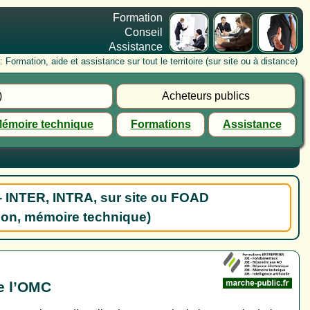
Formation
Conseil
Assistance
rmation, aide et assistance sur tout le territoire (sur site ou à distance)
)
Acheteurs publics
émoire technique
Formations
Assistance
- INTER, INTRA, sur site ou FOAD
ion, mémoire technique)
e l’OMC