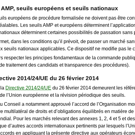
s AMP, seuils européens et seuils nationaux
euils européens de procédure formalisée ne doivent pas être con
éalables. Les seuils AMP et européens déterminent l’application
nationaux déterminent certaines possibilités de passation sans 
et, dans les conditions qu’il prévoit, de passer un marché san
ux seuils nationaux applicables. Ce dispositif ne modifie pas le
s respecter les principes fondamentaux de la commande publique 
e traitement des candidats et transparence des procédures).
ective 2014/24/UE du 26 février 2014
 la
Directive 2014/24/UE
du 26 février 2014 demeurent les référe
e l’Union européenne et la révision périodique des seuils.
du Conseil a notamment approuvé l’accord de l’Organisation mo
e multilatéral de droits et d’obligations équilibrés en matière de
ial. Pour les marchés relevant des annexes 1, 2, 4 et 5 et des
que d’autres accords internationaux pertinents par lesquels l’Uni
ccords en appliquant la présente directive aux opérateurs écon