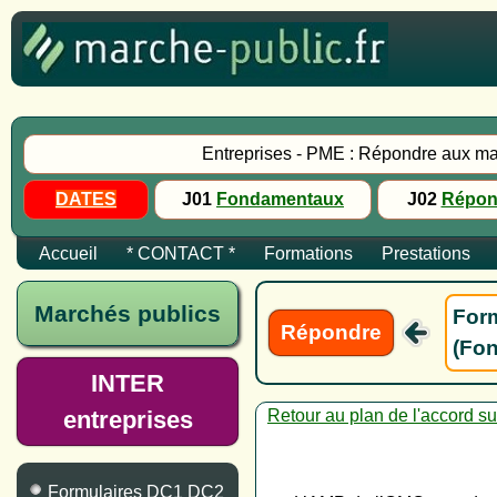
Entreprises - PME : Répondre aux ma
DATES
J01
Fondamentaux
J02
Répon
Accueil
* CONTACT *
Formations
Prestations
Marchés publics
Form
Répondre
(Fon
INTER
entreprises
Retour au plan de l'accord s
Formulaires DC1 DC2