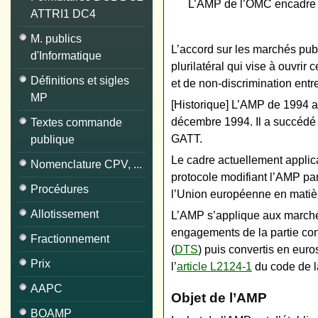
L’AMP de l’OMC encadre l’
ATTRI1 DC4
M. publics
L’accord sur les marchés pu
d'Informatique
plurilatéral qui vise à ouvrir 
Définitions et sigles
et de non-discrimination entr
MP
[Historique] L’AMP de 1994 a
décembre 1994. Il a succédé a
Textes commande
GATT.
publique
Le cadre actuellement applic
Nomenclature CPV, ...
protocole modifiant l’AMP pa
Procédures
l’Union européenne en matièr
Allotissement
L’AMP s’applique aux marchés
engagements de la partie conc
Fractionnement
(
DTS
) puis convertis en eur
Prix
l’
article L2124-1
du code de 
AAPC
Objet de l’AMP
BOAMP