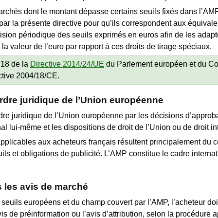
chés dont le montant dépasse certains seuils fixés dans l’AMP e
 par la présente directive pour qu’ils correspondent aux équivale
ision périodique des seuils exprimés en euros afin de les adap
la valeur de l’euro par rapport à ces droits de tirage spéciaux.
 18 de la
Directive 2014/24/UE
du Parlement européen et du Con
ective 2004/18/CE.
ordre juridique de l’Union européenne
rdre juridique de l’Union européenne par les décisions d’appr
nal lui-même et les dispositions de droit de l’Union ou de droit 
applicables aux acheteurs français résultent principalement d
euils et obligations de publicité. L’AMP constitue le cadre inter
 les avis de marché
seuils européens et du champ couvert par l’AMP, l’acheteur doi
avis de préinformation ou l’avis d’attribution, selon la procédur