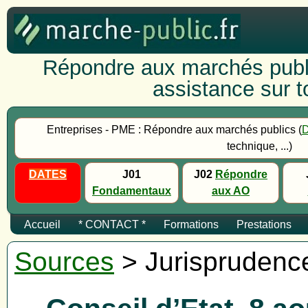
Répondre aux marchés publi
assistance sur to
Entreprises - PME : Répondre aux marchés publics (
technique, ...)
DATES
J01
J02
Répondre
Fondamentaux
aux AO
Accueil
* CONTACT *
Formations
Prestations
Sources
> Jurisprudenc