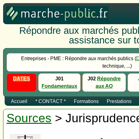
Répondre aux marchés publi
assistance sur to
Entreprises - PME : Répondre aux marchés publics (
technique, ...)
DATES
J01
J02
Répondre
Fondamentaux
aux AO
Accueil
* CONTACT *
Formations
Prestations
Sources
> Jurisprudenc