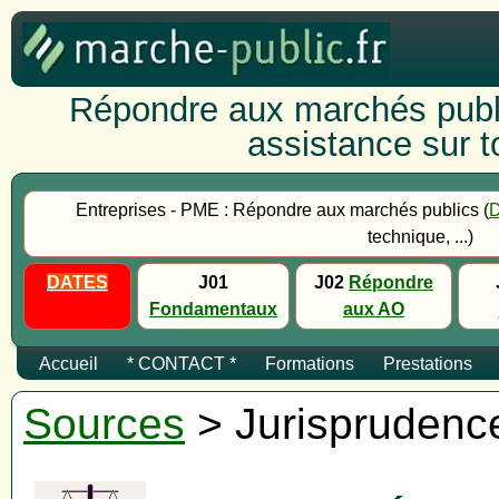
Répondre aux marchés publi
assistance sur to
Entreprises - PME : Répondre aux marchés publics (
technique, ...)
DATES
J01
J02
Répondre
Fondamentaux
aux AO
Accueil
* CONTACT *
Formations
Prestations
Sources
> Jurisprudenc