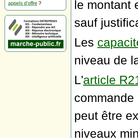
le montant 
appels d'offre
?
sauf justific
Les
capacit
niveau de l
L'
article R
commande pu
peut être e
niveaux min