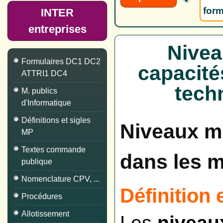
form
INTER
entreprises
Nivea
Formulaires DC1 DC2
capacité
ATTRI1 DC4
tech
M. publics
d'Informatique
Définitions et sigles
Niveaux m
MP
Textes commande
dans les 
publique
Nomenclature CPV, ...
Définition 
Procédures
Allotissement
Les
niveau