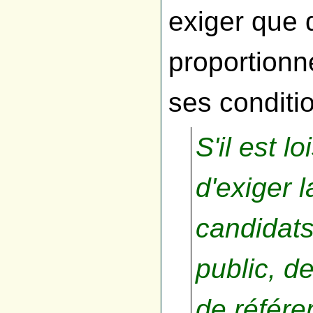
exiger que 
proportionn
ses conditi
S'il est l
d'exiger l
candidats
public, d
de référe