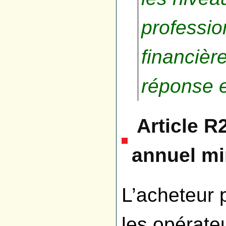
professio
financièr
réponse e
Article R
annuel mi
L’acheteur 
les opérate