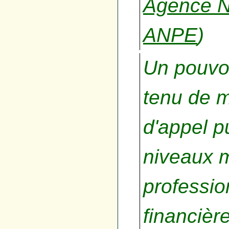
Agence Na
ANPE
)
Un pouvoi
tenu de m
d'appel p
niveaux 
professio
financièr