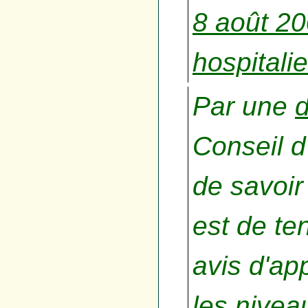
8 août 20
hospitali
Par une
d
Conseil d
de savoir
est de te
avis d'ap
les nivea