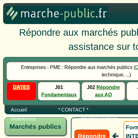
Répondre aux marchés publi
assistance sur to
Entreprises - PME : Répondre aux marchés publics (
technique, ...)
DATES
J01
J02
Répondre
Fondamentaux
aux AO
Accueil
* CONTACT *
Références
Marchés Publics
Marchés publics
Form
Répondre
INTE