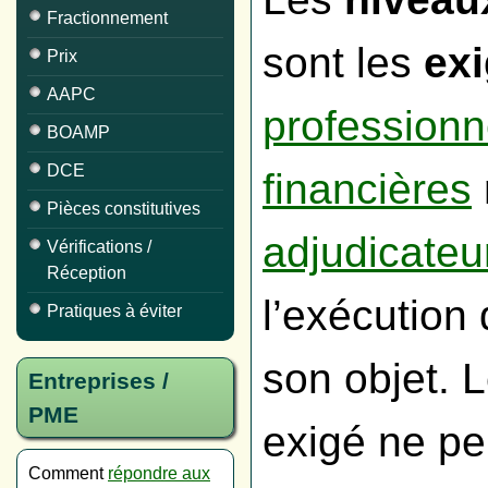
Fractionnement
sont les
ex
Prix
AAPC
professionn
BOAMP
DCE
financières
Pièces constitutives
adjudicateu
Vérifications /
Réception
l’exécution
Pratiques à éviter
son objet. L
Entreprises /
PME
exigé ne pe
Comment
répondre aux