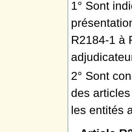
1° Sont ind
présentatio
R2184-1 à 
adjudicateur
2° Sont con
des article
les entités 