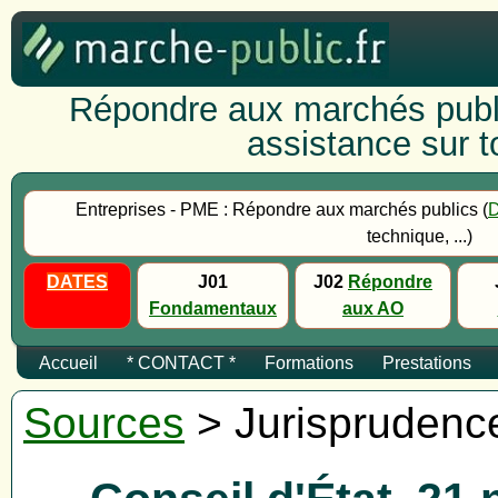
Répondre aux marchés publi
assistance sur to
Entreprises - PME : Répondre aux marchés publics (
technique, ...)
DATES
J01
J02
Répondre
Fondamentaux
aux AO
Accueil
* CONTACT *
Formations
Prestations
Sources
> Jurisprudenc