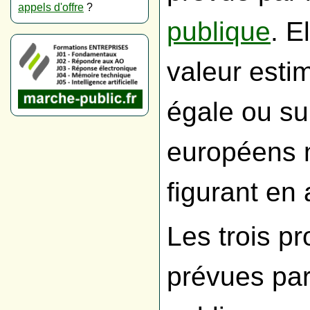
appels d'offre
?
publique
. E
valeur esti
égale ou su
européens m
figurant en
Les trois p
prévues pa