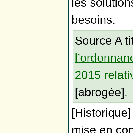
les solutio
besoins.
Source A ti
l’ordonnanc
2015 relat
[abrogée].
[Historique
mise en con