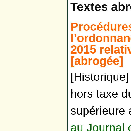
Textes ab
Procédures
l’ordonnanc
2015 relat
[abrogée]
[Historique
hors taxe d
supérieure
au Journal o