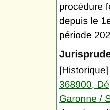
procédure f
depuis le 1e
période 20
Jurisprud
[Historique
368900, Dép
Garonne / 