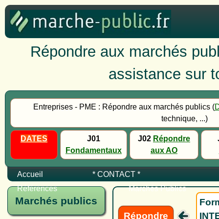
Répondre aux marchés publi
assistance sur to
Entreprises - PME : Répondre aux marchés publics (
technique, ...)
DATES
J01
J02
Répondre
Fondamentaux
aux AO
Accueil
* CONTACT *
Références
Marchés Publics
Marchés publics
Form
Répondre
INTE