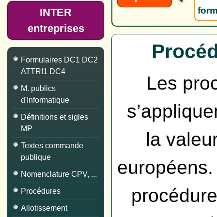
form
INTER
entreprises
Procéd
Formulaires DC1 DC2
ATTRI1 DC4
Les pro
M. publics
d'Informatique
s’applique
Définitions et sigles
MP
la valeu
Textes commande
publique
européens. 
Nomenclature CPV, ...
procédure
Procédures
Allotissement