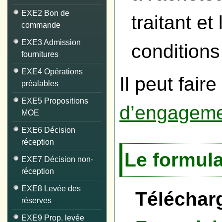
EXE2 Bon de
traitant e
commande
EXE3 Admission
conditions
fournitures
EXE4 Opérations
Il peut fair
préalables
EXE5 Propositions
d’engagem
MOE
EXE6 Décision
réception
Le formula
EXE7 Décision non-
réception
EXE8 Levée des
Télécharg
réserves
EXE9 Prop. levée