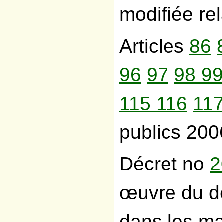
modifiée rel
Articles
86
96
97
98
9
115
116
11
publics 200
Décret no
2
œuvre du d
dans les ma