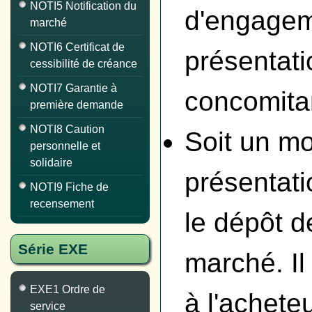
NOTI5 Notification du
d'engageme
marché
NOTI6 Certificat de
présentati
cessibilité de créance
NOTI7 Garantie à
concomitan
première demande
NOTI8 Caution
Soit un mo
personnelle et
solidaire
présentati
NOTI9 Fiche de
recensement
le dépôt de
Série EXE
marché. Il
EXE1 Ordre de
à l'achete
service