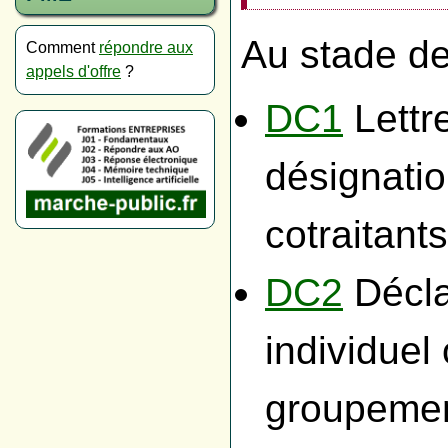
Au stade de
Comment
répondre aux
appels d'offre
?
DC1
Lettr
désignati
cotraitant
DC2
Décla
individue
groupeme