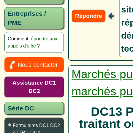
si
Entreprises /
Répondre
ré
PME
dé
Comment
répondre aux
appels d'offre
?
te
Nous contacter
Marchés pu
Assistance DC1
marchés pu
DC2
DC13 P
Série DC
traitant 
Formulaires DC1 DC2
ATTRI1 DC4