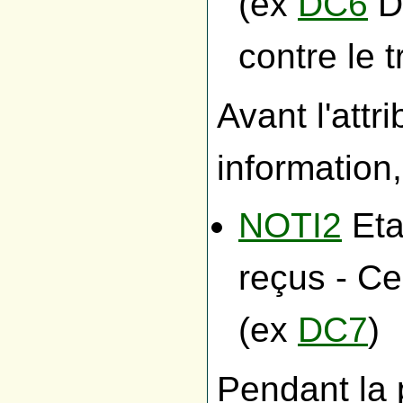
(ex
DC6
Dé
contre le t
Avant l'att
information,
NOTI2
Eta
reçus - Ce
(ex
DC7
)
Pendant la 