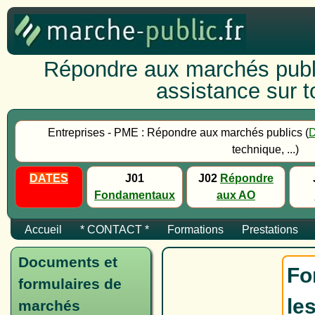
Répondre aux marchés publi
assistance sur to
Entreprises - PME : Répondre aux marchés publics (
technique, ...)
DATES
J01
J02
Répondre
Fondamentaux
aux AO
Accueil
* CONTACT *
Formations
Prestations
Documents et
Fo
formulaires de
le
marchés