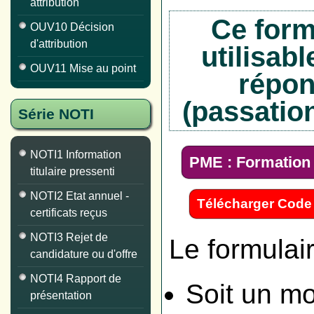
attribution
Ce form
OUV10 Décision
d'attribution
utilisabl
OUV11 Mise au point
répon
(passatio
Série NOTI
NOTI1 Information
PME : Formation 
titulaire pressenti
NOTI2 Etat annuel -
Télécharger Code
certificats reçus
NOTI3 Rejet de
Le formulai
candidature ou d'offre
NOTI4 Rapport de
Soit un mo
présentation