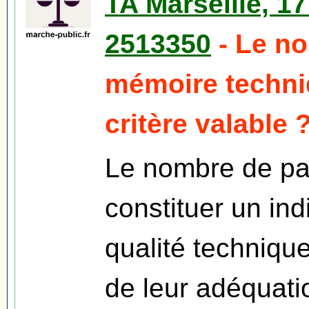
TA Marseille, 1
2513350
- Le n
mémoire techniq
critère valable 
Le nombre de pag
constituer un ind
qualité techniqu
de leur adéquati