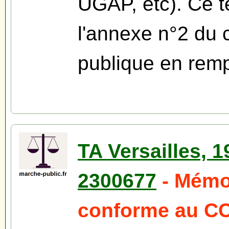
UGAP, etc). Ce t
l'annexe n°2 du
publique en remp
TA Versailles, 
2300677
- Mémo
conforme au CC