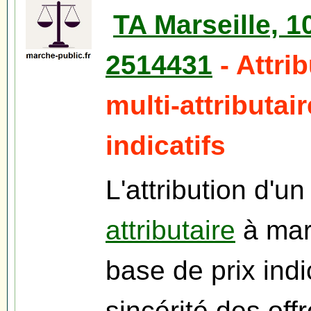
TA Marseille, 
2514431
- Attri
multi-attributai
indicatifs
L'attribution d'u
attributaire
à mar
base de prix indi
sincérité des off