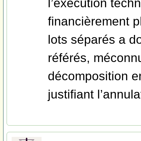
l’exécution techn
financièrement p
lots séparés a d
référés, méconnu
décomposition e
justifiant l’annul