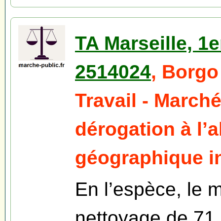
TA Marseille, 1
2514024
, Borgo
Travail - March
dérogation à l’
géographique in
En l’espèce, le m
nettoyage de 71 s